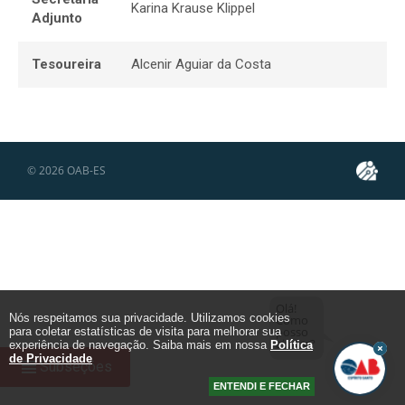
Karina Krause Klippel
Adjunto
Tesoureira
Alcenir Aguiar da Costa
© 2026
OAB-ES
Olá!
Nós respeitamos sua privacidade. Utilizamos cookies
Como
posso
para coletar estatísticas de visita para melhorar sua
ajudar?
experiência de navegação. Saiba mais em nossa
Política
de Privacidade
view_headline
Subseções
ENTENDI E FECHAR