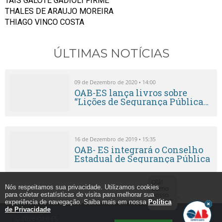
TAIS GALOTE GADIOLI FIRME
THALES DE ARAUJO MOREIRA
THIAGO VINCO COSTA
ÚLTIMAS NOTÍCIAS
09 de Dezembro de 2020 • 14:00
OAB-ES lança livros sobre
“Lições de Segurança Pública
frente à pandemia do Covid-19
16 de Dezembro de 2019 • 15:35
OAB- ES integrará o Conselho
Estadual de Segurança Pública
Olá!
Nós respeitamos sua privacidade. Utilizamos cookies
Como
posso
para coletar estatísticas de visita para melhorar sua
ajudar?
experiência de navegação. Saiba mais em nossa
Política
de Privacidade
© 2026
OAB-ES