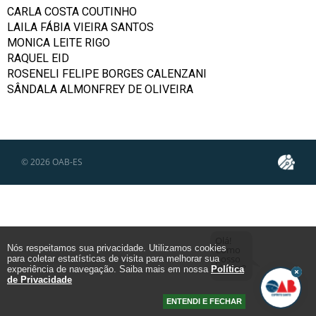
CARLA COSTA COUTINHO
LAILA FÁBIA VIEIRA SANTOS
MONICA LEITE RIGO
RAQUEL EID
ROSENELI FELIPE BORGES CALENZANI
SÂNDALA ALMONFREY DE OLIVEIRA
© 2026
OAB-ES
Olá!
Nós respeitamos sua privacidade. Utilizamos cookies
Como
posso
para coletar estatísticas de visita para melhorar sua
ajudar?
experiência de navegação. Saiba mais em nossa
Política
de Privacidade
ENTENDI E FECHAR