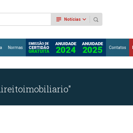
subject
keyboard_arrow_down
Notícias
a
Normas
Contatos
ireitoimobiliario"