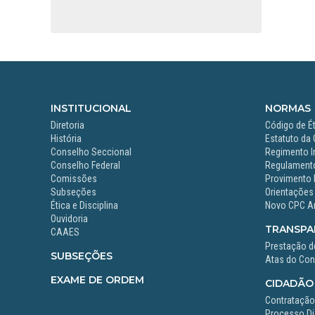
INSTITUCIONAL
NORMAS
Diretoria
Código de Ét
História
Estatuto da
Conselho Seccional
Regimento I
Conselho Federal
Regulamento
Comissões
Provimento 
Subseções
Orientações
Ética e Disciplina
Novo CPC A
Ouvidoria
TRANSPA
CAAES
Prestação d
SUBSEÇÕES
Atas do Con
EXAME DE ORDEM
CIDADÃO
Contrataçã
Processo Dis