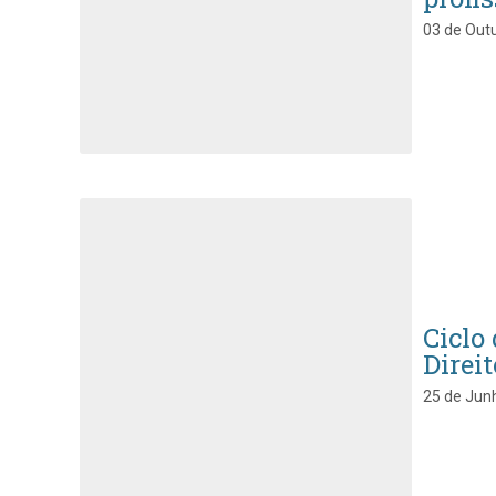
03 de Outu
Ciclo
Direi
25 de Junh