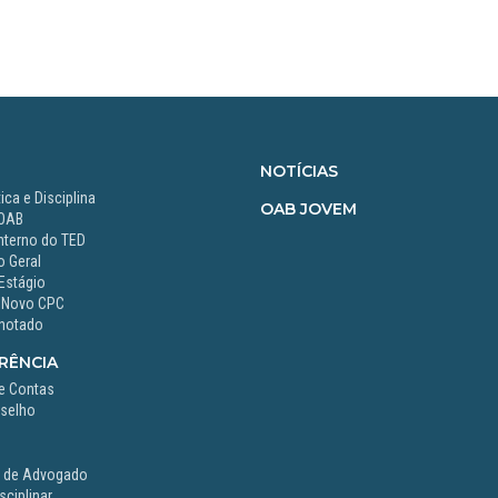
NOTÍCIAS
ica e Disciplina
OAB JOVEM
 OAB
nterno do TED
 Geral
Estágio
 Novo CPC
notado
RÊNCIA
e Contas
selho
o de Advogado
ciplinar