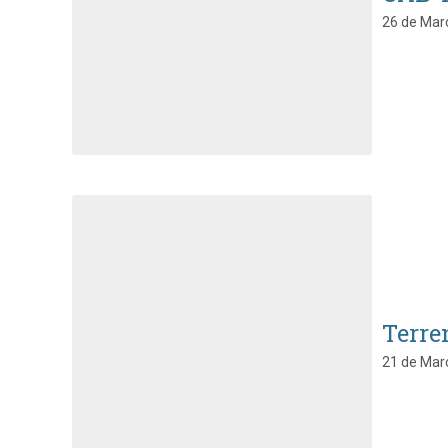
26 de Març
Terre
21 de Març