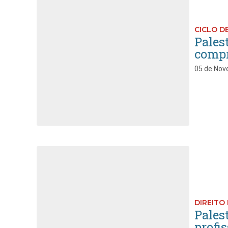
CICLO D
Palest
compr
05 de Nov
DIREITO 
Pales
profi