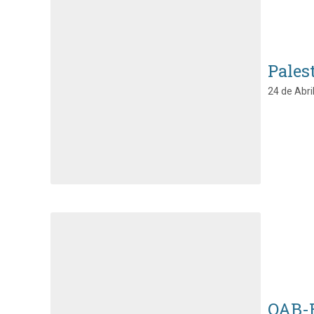
Pales
24 de Abri
OAB-E