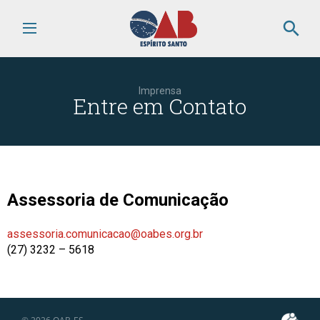
search
Imprensa
Entre em Contato
Assessoria de Comunicação
assessoria.comunicacao@oabes.org.br
(27) 3232 – 5618