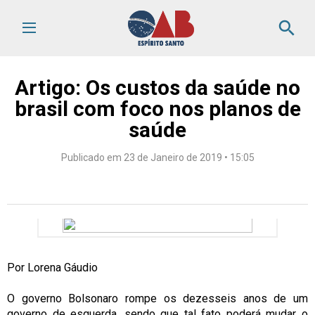
search
Artigo: Os custos da saúde no
brasil com foco nos planos de
saúde
Publicado em 23 de Janeiro de 2019 • 15:05
Por Lorena Gáudio
O governo Bolsonaro rompe os dezesseis anos de um
governo de esquerda, sendo que tal fato poderá mudar o